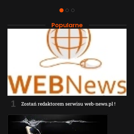
Popularne
Zostań redaktorem serwisu web-news.pl !